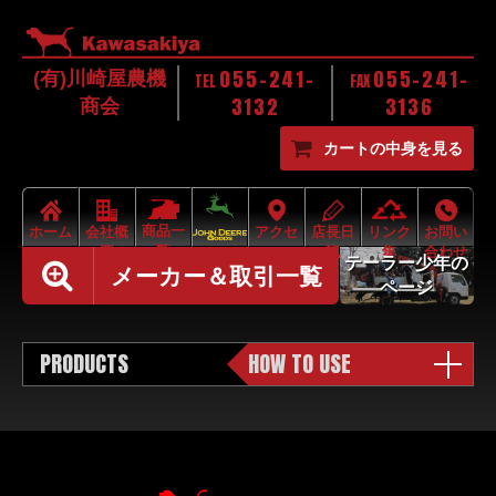
055-241-
055-241-
(有)川崎屋農機
TEL
FAX
3132
3136
商会
カートの中身を見る
商品一
ホーム
会社概
アクセ
店長日
リンク
お問い
覧
要
ス
記
集
合わせ
テーラー少年の
メーカー＆取引一覧
ページ
PRODUCTS
HOW TO USE