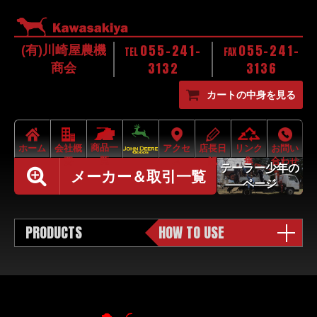
055-241-
055-241-
(有)川崎屋農機
TEL
FAX
3132
3136
商会
カートの中身を見る
商品一
ホーム
会社概
アクセ
店長日
リンク
お問い
覧
要
ス
記
集
合わせ
テーラー少年の
メーカー＆取引一覧
ページ
PRODUCTS
HOW TO USE