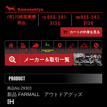
055-241-
055-241-
(有)川崎屋農機
TEL
FAX
3132
3136
商会
カートの中身を見る
商品一
ホーム
会社概
アクセ
店長日
リンク
お問い
覧
要
ス
記
集
合わせ
テーラー少年の
メーカー＆取引一覧
ページ
PRODUCT
商品No.29303
新品 FARMALL アウトドアグッズ
IH