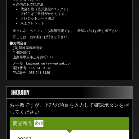
その他のお支払方法
代金引換（佐川急便eコレクト）
※代引き手数料がかかります。
クレジットカード決済
東芝クレジット
※クロネコペイメントも利用可能です。ご希望の方はお申し出下さい。
詳しくは、お気軽にお問合せ下さい。
お問合せ
(有)川崎屋農機商会
〒400-0845
山梨県甲府市上今井町1050
メール
kawasakiya@aw.wakwak.com
電話番号
055-241-3132
FAX番号
055-241-3136
INQUIRY
お手数ですが、下記の項目を入力して確認ボタンを押
してください。
商品番号
必須