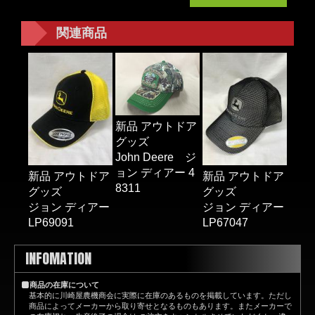
関連商品
新品 アウトドア
グッズ
John Deere ジ
ョン ディアー 4
新品 アウトドア
新品 アウトドア
8311
グッズ
グッズ
ジョン ディアー
ジョン ディアー
LP69091
LP67047
INFOMATION
商品の在庫について
基本的に川崎屋農機商会に実際に在庫のあるものを掲載しています。ただし
商品によってメーカーから取り寄せとなるものもあります。またメーカーで