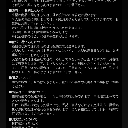
の在庫切れ・生産終了の場合は ご注文をキャンセルさせていただくか、違
う種類のご案内をさしあげますので、ご了承下さい。
送料・手数料について
小型の商品に関しましては、運送会社の料金規定に従います。
※大型の商品に関しましては、別途お見積もりさせていただきますので、お
気軽にお問い合わせください。
ただし別途割り増し料金がかかるものがあります。
※沖縄・離島は別途中継料がかかります。
※代金引換の場合、代引き手数料がかかります。
配送・荷下ろしについて
箱梱包状態で送れるものは宅配便にてお送りします。
大型のものや裸もの（トラクタやコンバイン、大型の農機具など）は、提携
運送会社にてお送りします。
大型のものは運送会社では荷下ろしができないものがありますので、お客様
にて荷下ろし道具（アルミブリッジなど）をご用意いただく場合がありま
す。ご用意できない場合は、こちらでご用意することもできますが、別途送
料やチャーター料がかかりますのでご了承下さい。
返品について
商品の特性上、返品はできません。配送上の事故や初期不良の場合はご連絡
ください。
お届け日・時間について
佐川急便での配送の場合、日付と時間の指定ができます。※地域によってで
きない場合もあります。
日付・時間の指定をした場合でも、天災・事故などによる交通渋滞、異常気
象が原因で配達が遅れる場合があります。また荷物によっては日付・時間指
定で送れない場合もあります。
お支払いについて
銀行振込（前払い）
郵便振替（前払い）